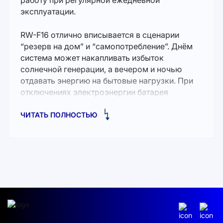
работу при регулярной ежедневной
эксплуатации.
RW-F16 отлично вписывается в сценарии
“резерв на дом” и “самопотребление”. Днём
система может накапливать избыток
солнечной генерации, а вечером и ночью
отдавать энергию на бытовые нагрузки. При
отключениях электроэнергии батарея
помогает поддерживать работу критически
важных потребителей: освещение, роутер и
ЧИТАТЬ ПОЛНОСТЬЮ
связь, холодильник, котельную автоматику,
циркуляционные насосы и другие базовые
устройства (конкретный список зависит от
инвертора, настроек и мощности нагрузки).
Главная практическая ценность этой модели
— возможность масштабирования. Если со
временем вы решите увеличить автономность
или добавятся новые потребители, систему