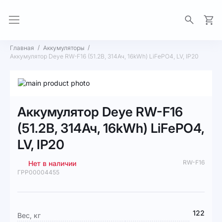
Моя 
Главная
Аккумуляторы
Аккумулятор Deye RW-F16 (51.2В, 314Ач, 16kWh) LiFePO4, LV, IP20
Пропустить
и
Перейти
перейти
к
Аккумулятор Deye RW-F16
к
началу
галереям
галереи
(51.2В, 314Ач, 16kWh) LiFePO4,
изображений
изображений
LV, IP20
RW-F16
Нет в наличии
ГРР00004455
Подробная
122
Вес, кг