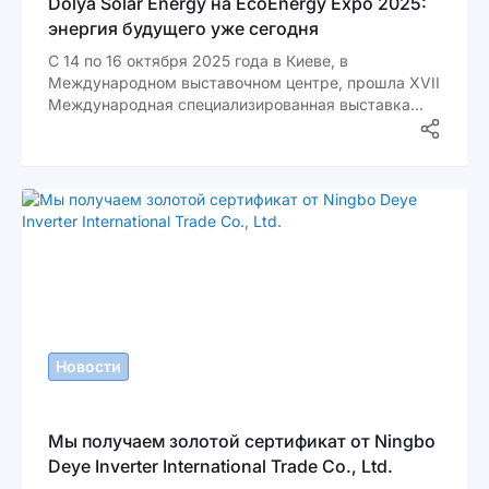
Dolya Solar Energy на EcoEnergy Expo 2025:
энергия будущего уже сегодня
С 14 по 16 октября 2025 года в Киеве, в
Международном выставочном центре, прошла XVII
Международная специализированная выставка
EcoEnergy Expo 2025 — главное событие осени в
сфере альтернативной энергетики. В этом году
компания Dolya Solar Energy стала активным
участником мероприятия, представив
инновационные решения для солнечной энергетики
и продемонстрировав высокий уровень
экспертизы в создании энергоэффективных систем
для бизнеса и частного сектора Украины.
Новости
Мы получаем золотой сертификат от Ningbo
Deye Inverter International Trade Co., Ltd.