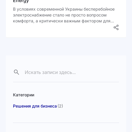
Energy
В условиях современной Украины бесперебойное
электроснабжение стало не просто вопросом
комфорта, а критически важным фактором для
стабильной работы бизнеса. Перебои в подаче
электроэнергии приводят к приостановке
производственных процессов, потере выручки и
срыву клиентского сервиса. Поэтому всё больше
компаний обращают внимание на возобновляемые
источники энергии как устойчивое и экономически
целесообразное решение.
Категории
Решения для бизнеса
(2)