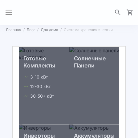
Моя 
Главная
Блог
Для дома
Система хранения энергии
Готовые
Солнечные
Комплекты
Панели
3-10 кВт
12-30 кВт
30-50+ кВт
Инверторы
Аккумуляторы