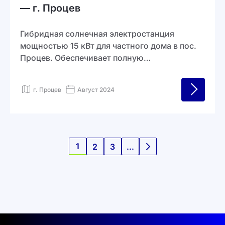
— г. Процев
Гибридная солнечная электростанция
мощностью 15 кВт для частного дома в пос.
Процев. Обеспечивает полную
энергонезависимость во время отключений
и существенно снижает расходы на
г. Процев
Август 2024
электроэнергию благодаря собственной
генерации.
Страница
1
2
3
...
You're currently reading page
Страница
Страница
Страница
Следующее