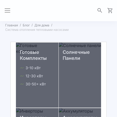
Моя 
Главная
Блог
Для дома
Система отопления тепловыми насосами
Готовые
Солнечные
Комплекты
Панели
3-10 кВт
12-30 кВт
30-50+ кВт