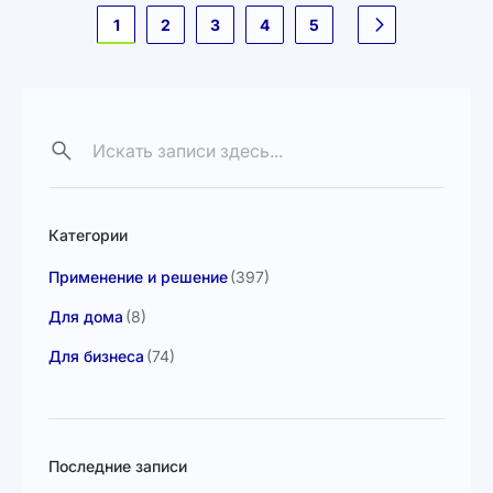
вопрос оптимизации затрат становится
Страница
1
2
3
4
5
стратегическим.
Следующее
Категории
Применение и решение
(397)
Для дома
(8)
Для бизнеса
(74)
Последние записи