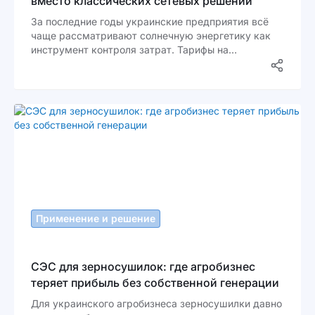
вместо классических сетевых решений
За последние годы украинские предприятия всё
чаще рассматривают солнечную энергетику как
инструмент контроля затрат. Тарифы на
электроэнергию остаются нестабильными,
промышленное потребление растёт, а зависимость
от внешней сети создаёт дополнительные риски
для производства. Именно поэтому многие заводы
начинают переходить от классических сетевых
СЭС к гибридным системам.
Применение и решение
СЭС для зерносушилок: где агробизнес
теряет прибыль без собственной генерации
Для украинского агробизнеса зерносушилки давно