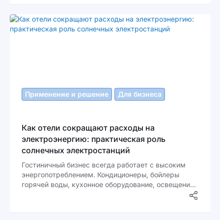
одной из самых затратных статей бюджета.
Системы кондиционирования, освещение общих
зон, серверные, лифты, вентиляция и зарядка
техники работают практически без остановки.
Применение и решение
Для бизнеса
Как отели сокращают расходы на
электроэнергию: практическая роль
солнечных электростанций
Гостиничный бизнес всегда работает с высоким
энергопотреблением. Кондиционеры, бойлеры
горячей воды, кухонное оборудование, освещение
коридоров и номеров - всё это создаёт
постоянную нагрузку на электрическую сеть. В
условиях роста тарифов для бизнеса в Украине