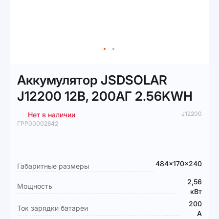
Перейти
к
Аккумулятор JSDSOLAR
началу
галереи
J12200 12В, 200АГ 2.56KWH
изображений
J12200
Нет в наличии
ГРР00002642
Подробная
484x170x240
Габаритные размеры
информация
2,56
Мощность
кВт
200
Ток зарядки батареи
А