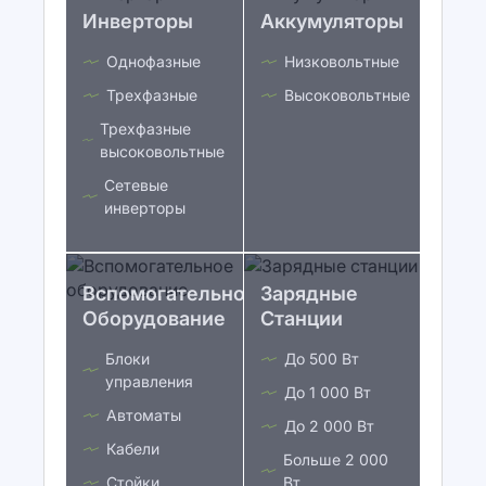
Инверторы
Аккумуляторы
Однофазные
Низковольтные
Трехфазные
Высоковольтные
Трехфазные
высоковольтные
Сетевые
инверторы
Вспомогательное
Зарядные
Оборудование
Станции
Блоки
До 500 Вт
управления
До 1 000 Вт
Автоматы
До 2 000 Вт
Кабели
Больше 2 000
Стойки
Вт