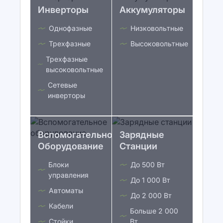
Инверторы
Аккумуляторы
Однофазные
Низковольтные
Трехфазные
Высоковольтные
Трехфазные
высоковольтные
Сетевые
инверторы
Вспомогательное
Зарядные
Оборудование
Станции
Блоки
До 500 Вт
управления
До 1 000 Вт
Автоматы
До 2 000 Вт
Кабели
Больше 2 000
Стойки
Вт