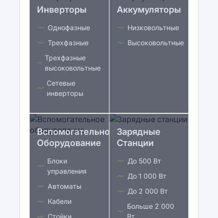
Инверторы
Аккумуляторы
Однофазные
Низковольтные
Трехфазные
Высоковольтные
Трехфазные
высоковольтные
Сетевые
инверторы
Вспомогательное
Зарядные
Оборудование
Станции
Блоки
До 500 Вт
управления
До 1 000 Вт
Автоматы
До 2 000 Вт
Кабели
Больше 2 000
Стойки
Вт