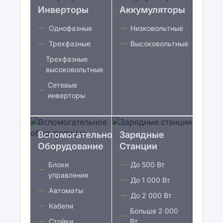
Инверторы
Аккумуляторы
Однофазные
Низковольтные
Трехфазные
Высоковольтные
Трехфазные
высоковольтные
Сетевые
инверторы
Вспомогательное
Зарядные
Оборудование
Станции
Блоки
До 500 Вт
управления
До 1 000 Вт
Автоматы
До 2 000 Вт
Кабели
Больше 2 000
Стойки
Вт