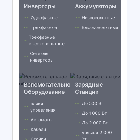
Инверторы
Аккумуляторы
Однофазные
Низковольтные
Трехфазные
Высоковольтные
Трехфазные
высоковольтные
Сетевые
инверторы
Вспомогательное
Зарядные
Оборудование
Станции
Блоки
До 500 Вт
управления
До 1 000 Вт
Автоматы
До 2 000 Вт
Кабели
Больше 2 000
Стойки
Вт