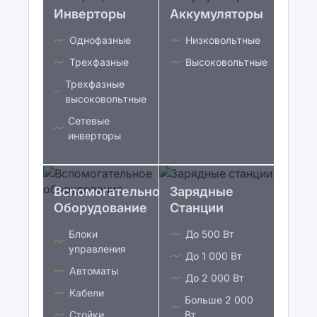
Инверторы
Аккумуляторы
Однофазные
Низковольтные
Трехфазные
Высоковольтные
Трехфазные
высоковольтные
Сетевые
инверторы
Вспомогательное
Зарядные
Оборудование
Станции
Блоки
До 500 Вт
управления
До 1 000 Вт
Автоматы
До 2 000 Вт
Кабели
Больше 2 000
Стойки
Вт