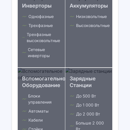
Инверторы
Аккумуляторы
Однофазные
Низковольтные
Трехфазные
Высоковольтные
Трехфазные
высоковольтные
Сетевые
инверторы
Вспомогательное
Зарядные
Оборудование
Станции
Блоки
До 500 Вт
управления
До 1 000 Вт
Автоматы
До 2 000 Вт
Кабели
Больше 2 000
Стойки
Вт