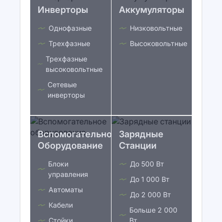
Инверторы
Аккумуляторы
Однофазные
Низковольтные
Трехфазные
Высоковольтные
Трехфазные
высоковольтные
Сетевые
инверторы
Вспомогательное
Зарядные
Оборудование
Станции
Блоки
До 500 Вт
управления
До 1 000 Вт
Автоматы
До 2 000 Вт
Кабели
Больше 2 000
Стойки
Вт