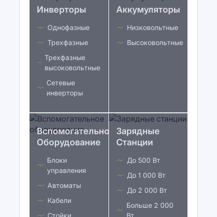
Инверторы
Аккумуляторы
Однофазные
Низковольтные
Трехфазные
Высоковольтные
Трехфазные
высоковольтные
Сетевые
инверторы
Вспомогательное
Зарядные
Оборудование
Станции
Блоки
До 500 Вт
управления
До 1 000 Вт
Автоматы
До 2 000 Вт
Кабели
Больше 2 000
Стойки
Вт