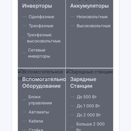
Инверторы
Аккумуляторы
Однофазные
Низковольтные
Трехфазные
Высоковольтные
Трехфазные
высоковольтные
Сетевые
инверторы
Вспомогательное
Зарядные
Оборудование
Станции
Блоки
До 500 Вт
управления
До 1 000 Вт
Автоматы
До 2 000 Вт
Кабели
Больше 2 000
Стойки
Вт