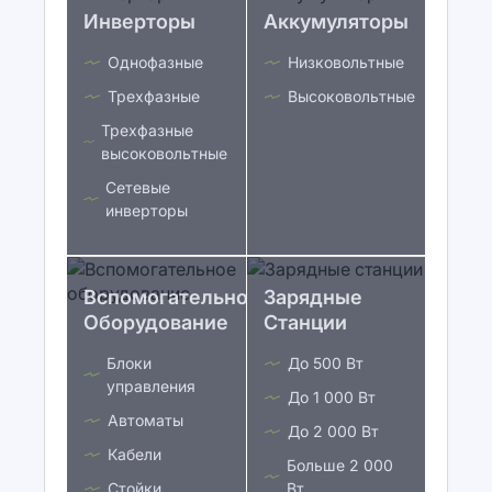
Инверторы
Аккумуляторы
Однофазные
Низковольтные
Трехфазные
Высоковольтные
Трехфазные
высоковольтные
Сетевые
инверторы
Вспомогательное
Зарядные
Оборудование
Станции
Блоки
До 500 Вт
управления
До 1 000 Вт
Автоматы
До 2 000 Вт
Кабели
Больше 2 000
Стойки
Вт