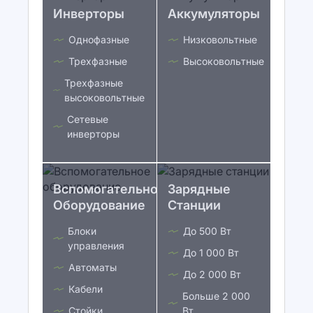
Инверторы
Аккумуляторы
Однофазные
Низковольтные
Трехфазные
Высоковольтные
Трехфазные
высоковольтные
Сетевые
инверторы
Вспомогательное
Зарядные
Оборудование
Станции
Блоки
До 500 Вт
управления
До 1 000 Вт
Автоматы
До 2 000 Вт
Кабели
Больше 2 000
Стойки
Вт