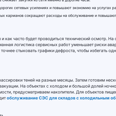
орогих сетевых усилениях и повышают экономию на услугах р
вых карманов сокращают расходы на обслуживание и повышают
 и как часто будет проводиться технический осмотр. На
анная логистика сервисных работ уменьшает риски авар
точнее стыковать графики дефроста, чтобы избегать од
трассировки теней на разные месяцы. Затем готовим нес
вакуации. На объектах с холодом и большой долей ночн
мости, предусматриваем накопители. Для объектов пище
дит
обслуживание СЭС для складов с холодильным о