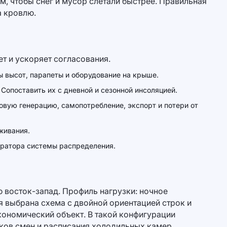
м, чтобы снег и мусор слетали быстрее. Правильная
а кровлю.
т и ускоряет согласования.
ы высот, парапеты и оборудование на крыше.
Сопоставить их с дневной и сезонной инсоляцией.
овую генерацию, самопотребление, экспорт и потери от
живания.
ератора системы распределения.
 восток-запад. Профиль нагрузки: ночное
я выбрана схема с двойной ориентацией строк и
кономический объект. В такой конфигурации
ков смен и расписания холодильных камер.