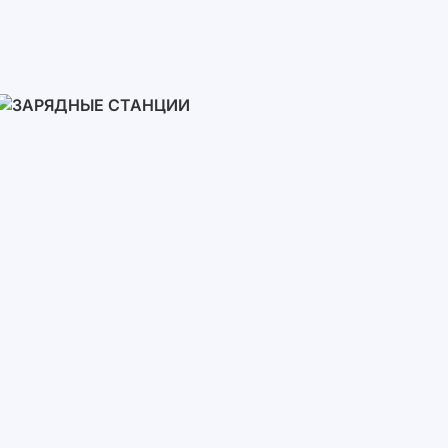
Инверторы
Однофазные
Трехфазные
Трехфазные высоковольтные
Сетевые инверторы
Зарядные Станции