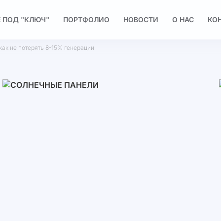
 ПОД "КЛЮЧ"
ПОРТФОЛИО
НОВОСТИ
О НАС
КО
как не потерять 8-15% генерации