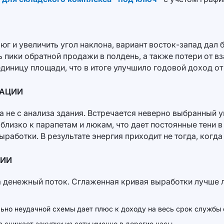
юг и увеличить угол наклона, вариант восток-запад дал
пики обратной продажи в полдень, а также потери от вз
диницу площади, что в итоге улучшило годовой доход о
ТАЦИИ
а не с анализа здания. Встречается неверно выбранный 
лизко к парапетам и люкам, что дает постоянные тени в
ыработки. В результате энергия приходит не тогда, когд
ЦИИ
 на денежный поток. Сглаженная кривая выработки лучше
льно неудачной схемы дает плюс к доходу на весь срок службы 
 снижает закупки из сети именно в дорогие часы.