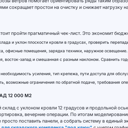
т розы ветров помогает ориентировать ряды таким образо
ми сокращает простои на очистку и снижает нагрузку н
стоит пройти прагматичный чек-лист. Это экономит бюдже
ада и уклон плоскости кровли в градусах, проверить перепад
ка, офисные помещения, зарядка техники, наружное освещение. 
, восток-запад и смешанная с разным наклоном. Сравнить год
 необходимость усиления, тип крепежа, пути доступа для обслу
ть, возможные ограничения по обратной подаче, требования оп
Д 12 000 М2
 склад с уклоном кровли 12 градусов и продольной осью
сортировка, вечерние операции. По итогам моделировани
просто поставить панели, а собрать систему в единый э
 для складского комплекса "под ключ"
с учетом графи