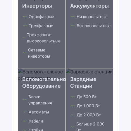
Инверторы
Аккумуляторы
Однофазные
Низковольтные
Трехфазные
Высоковольтные
Трехфазные
высоковольтные
Сетевые
инверторы
Вспомогательное
Зарядные
Оборудование
Станции
Блоки
До 500 Вт
управления
До 1 000 Вт
Автоматы
До 2 000 Вт
Кабели
Больше 2 000
Стойки
Вт