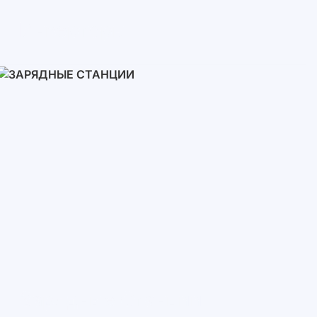
Инверторы
Однофазные
Трехфазные
Трехфазные высоковольтные
Сетевые инверторы
Зарядные Станции