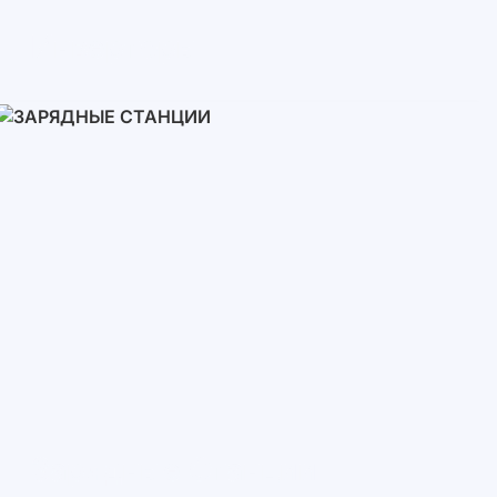
Инверторы
Однофазные
Трехфазные
Трехфазные высоковольтные
Сетевые инверторы
Зарядные Станции