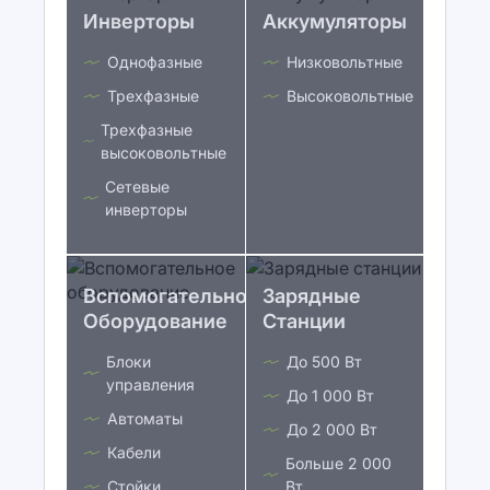
Инверторы
Аккумуляторы
Однофазные
Низковольтные
Трехфазные
Высоковольтные
Трехфазные
высоковольтные
Сетевые
инверторы
Вспомогательное
Зарядные
Оборудование
Станции
Блоки
До 500 Вт
управления
До 1 000 Вт
Автоматы
До 2 000 Вт
Кабели
Больше 2 000
Стойки
Вт