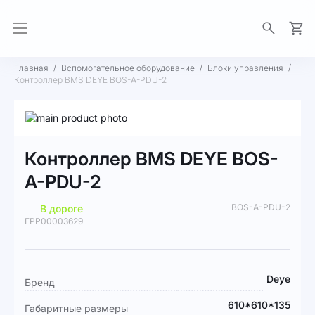
Моя 
Главная
Вспомогательное оборудование
Блоки управления
Контроллер BMS DEYE BOS-A-PDU-2
Пропустить
и
Перейти
перейти
к
Контроллер BMS DEYE BOS-
к
началу
галереям
галереи
A-PDU-2
изображений
изображений
BOS-A-PDU-2
В дороге
ГРР00003629
Подробная
Deye
Бренд
информация
610*610*135
Габаритные размеры