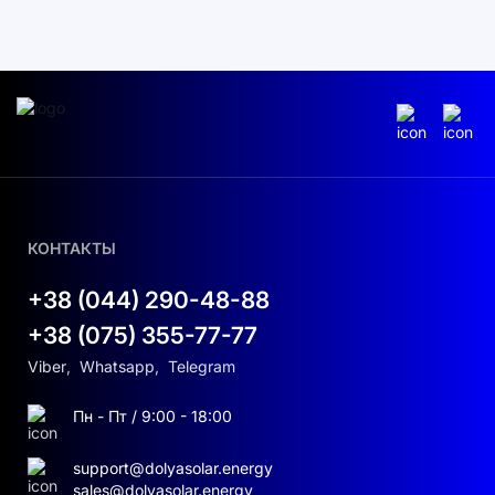
нормальной работы требуется напряжение в
системе
235,2 – 919,8 В
, что позволяет
последовательно подключать от
7 до 21
аккумуляторного блока DEYE BOS-A (38,4 В,
200 А·ч каждый).
Рабочий зарядный ток:
100 А (максимум
160 А)
Диапазон рабочих температур:
0 °C –
КОНТАКТЫ
55 °C (зарядка), –20 °C – 55 °C
+38 (044) 290-48-88
(разрядка)
+38 (075) 355-77-77
Масса устройства:
15,5 кг
Viber
,
Whatsapp
,
Telegram
Класс защиты:
IP20
Пн - Пт / 9:00 - 18:00
Гарантия:
10 лет
support@dolyasolar.energy
sales@dolyasolar.energy