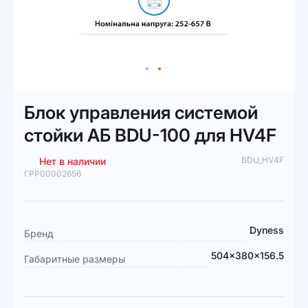
Перейти
к
Блок управления системой
началу
галереи
стойки АБ BDU-100 для HV4F
изображений
BDU_HV4F
Нет в наличии
ГРР00002656
Подробная
Dyness
Бренд
информация
504x380x156.5
Габаритные размеры