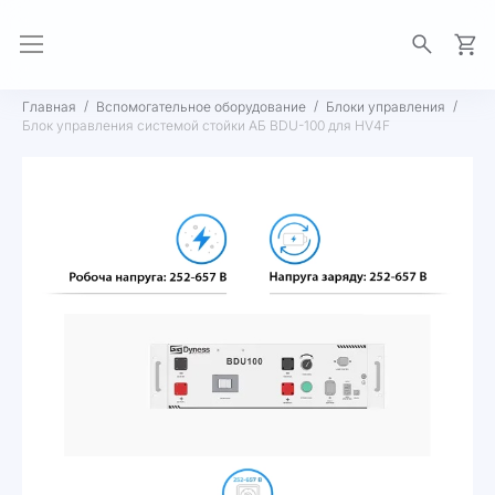
Моя 
Главная
Вспомогательное оборудование
Блоки управления
Блок управления системой стойки АБ BDU-100 для HV4F
Пропустить
и
перейти
к
галереям
изображений