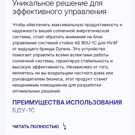
Уникальное решение для
эффективного управления
Чтобы обеспечить максимальную продуктивность и
надежность вашей солнечной энергетической
системы, стоит обратить внимание на блок
управления системой стойки АБ BDU-1C для HV4F
от ведущего бренда Dyness. Это устройство
помогает управлять всеми аспектами работы
солнечной системы, гарантируя стабильность и
высокую эффективность. Независимо от того,
являетесь ли вы владельцем частного дома или
руководителем бизнеса, этот продукт станет
неоценимым помощником для разработки
оптимальных решений.
ПРЕИМУЩЕСТВА ИСПОЛЬЗОВАНИЯ
БДУ-1C
Блок управления BDU-1C предлагает множество
преимуществ, которые делают его выбор
ЧИТАТЬ ПОЛНОСТЬЮ
исключительно разумным: