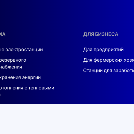
ственного оборудования. Инвестиции в солнечную энерге
МА
ДЛЯ БИЗНЕСА
нечные панели в Украине
и зафиксируйте свои затраты 
объекты могут значительно выиграть от внедрения солне
е электростанции
Для предприятий
 в оптимизации ваших процессов и сбережении бюджета
резервного
Для фермерских хоз
набжения
мостоятельно управлять расходами и получать стабильны
Станции для заработ
гих успешных владельцев бизнеса. Станьте частью этого
хранения энергии
отопления с тепловыми
и
ие энергосберегающих технологий даёт вам больше контр
ечной энергетике, и дайте вашему бизнесу ту конкурент
для зарядки
ций!
обилей