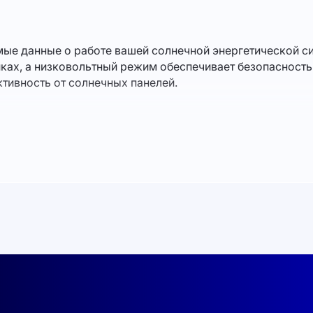
мые данные о работе вашей солнечной энергетической с
ках, а низковольтный режим обеспечивает безопасность
тивность от солнечных панелей.
льтаже.
но вписывается в любой интерьер.
я каждому пользователю.
более актуальной. Позаботьтесь о своем будущем прямо
бизнеса на 10 Кв
и наблюдайте, как ваши расходы на э
просто способы сэкономить, но и возможность повысить 
ия, такие как наш блок управления, позволяют бизнесу 