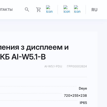
RU
НТАКТЫ
Моя корзина
ления з дисплеем и
КБ AI-W5.1-B
AI-W5.1-PDU
ГРР00002624
Deye
720x255x238
IP65