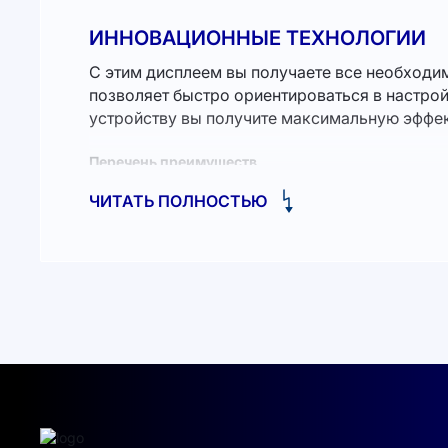
ИННОВАЦИОННЫЕ ТЕХНОЛОГИИ
С этим дисплеем вы получаете все необходи
позволяет быстро ориентироваться в настрой
устройству вы получите максимальную эффек
Перечень преимуществ
Отличная производительность при низком во
ЧИТАТЬ ПОЛНОСТЬЮ
Современный белый цвет устройства органич
Легкость в установке и настройке, доступна
Экономия на электроэнергии становится все 
приобрести солнечную станцию для дома и 
РЕШЕНИЕ ДЛЯ ВАШЕГО БИЗНЕСА
Использование солнечной энергии – это не 
Эффективные, надежные и долговечные решен