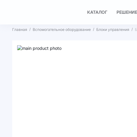
КАТАЛОГ
РЕШЕНИЕ
Главная
Вспомогательное оборудование
Блоки управления
Б
Пропустить
и
Перейти
перейти
к
к
началу
галереям
галереи
изображений
изображений