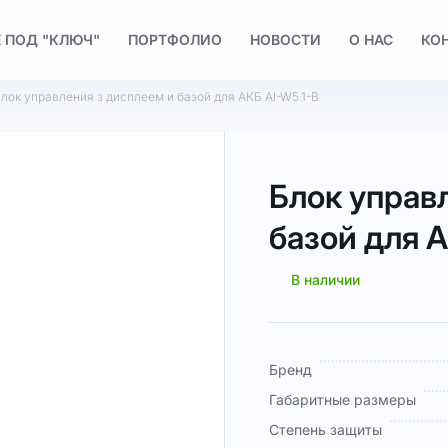
 ПОД "КЛЮЧ"
ПОРТФОЛИО
НОВОСТИ
О НАС
КО
лок управления з дисплеем и базой для АКБ AI-W5.1-B
Блок управ
базой для А
В наличии
Подробная
Бренд
информация
Габаритные размеры
Степень защиты