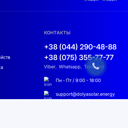
тику – это разумное решение для любого
КОНТАКТЫ
на электроэнергию!
+38 (044) 290-48-88
чных технологий. Вам стоит задуматься о
.
+38 (075) 355-77-77
яйств
й доход от продажи излишков
Viber
Whatsapp
Telegram
ка
,
,
 успешного сообщества вместе с Dolya Solar
Пн - Пт / 9:00 - 18:00
оля и спокойствия. Измените свое
support@dolyasolar.energy
ную способность, которой ему не
sales@dolyasolar.energy
Украина