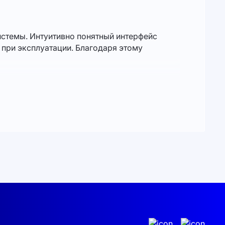
истемы. Интуитивно понятный интерфейс
 при эксплуатации. Благодаря этому
 сейчас. Не упустите возможность
лектроэнергию постепенно сокращаются.
свою конкурентоспособность на рынке.
оптимизировать расходы и увеличить