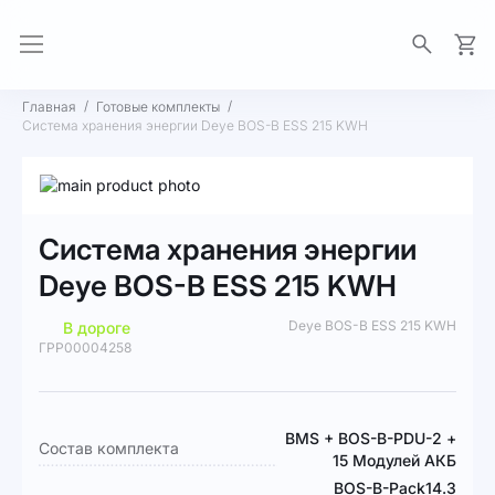
Моя 
Главная
Готовые комплекты
Система хранения энергии Deye BOS-B ESS 215 KWH
Пропустить
и
Перейти
перейти
к
Система хранения энергии
к
началу
галереям
галереи
Deye BOS-B ESS 215 KWH
изображений
изображений
Deye BOS-B ESS 215 KWH
В дороге
ГРР00004258
Подробная
BMS + BOS-B-PDU-2 +
Состав комплекта
информация
15 Модулей АКБ
BOS-B-Pack14.3