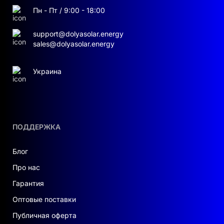
высокой термостабильностью
Пн - Пт / 9:00 - 18:00
Высоковольтная система (до 786 В) для
support@dolyasolar.energy
минимальных потерь
sales@dolyasolar.energy
Интеграция с инверторами Deye PCS и
Украина
системами EMS
Модульная структура для удобного
сервиса и масштабирования
ПОДДЕРЖКА
Широкий температурный диапазон –20 …
+55 °C
Блог
Про нас
Интеллектуальная BMS с коммуникацией
CAT5E и Wi-Fi (опция)
Гарантия
Оптовые поставки
Deye BOS-B 215 — надёжное и эффективное
решение для бизнеса и промышленности,
Публичная оферта