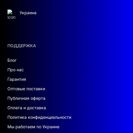
SOC: зелёная LED-полоса с градациями
Украина
примерно 0–20–40–60–80–100%
Заряд: отображается SOC, верхний
сегмент мигает
ПОДДЕРЖКА
Разряд/ожидание: SOC отображается,
полоса светится постоянно
Блог
Про нас
Обновление ПО: быстрое мигание
Гарантия
Критическая ошибка/защита: медленное
Оптовые поставки
мигание
Публичная оферта
Индикатор ошибки: красный/зелёный,
Оплата и доставка
возможен звуковой сигнал (buzzer)
Политика конфиденциальности
Мы работаем по Украине