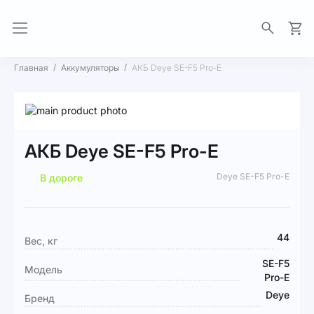
Моя 
Главная
Аккумуляторы
АКБ Deye SE-F5 Pro-E
Пропустить
и
Перейти
перейти
к
АКБ Deye SE-F5 Pro-E
к
началу
галереям
галереи
Deye SE-F5 Pro-E
В дороге
изображений
изображений
Подробная
44
Вес, кг
информация
SE-F5
Модель
Pro-E
Deye
Бренд