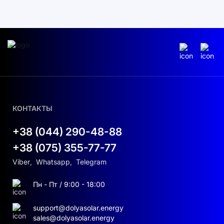
Монтаж: настенный, напольный,
штабельный
Коммуникации: CAN2.0, RS485; опц. Wi-
Fi + Bluetooth + APP
Степень защиты: IP21
КОНТАКТЫ
Рабочие температуры: заряд 0…55°C;
разряд −20…55°C
+38 (044) 290-48-88
Габариты (без монтажной планки):
+38 (075) 355-77-77
404×547×141 мм; масса ≈44 кг
Viber
,
Whatsapp
,
Telegram
Сертификации: UN38.3, MSDS, CE, CB,
Пн - Пт / 9:00 - 18:00
VDE2510-50, FCC, UL1973, UL9540A, CEC
support@dolyasolar.energy
Локальная индикация Pro-E:
sales@dolyasolar.energy