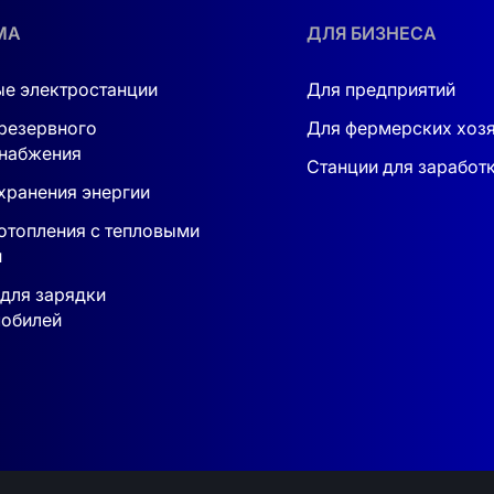
МА
ДЛЯ БИЗНЕСА
5 °C
е электростанции
Для предприятий
резервного
Для фермерских хоз
набжения
Станции для заработ
хранения энергии
отопления с тепловыми
и
для зарядки
обилей
не. Сервисный центр в Киеве. Монтаж под ключ доступен
h