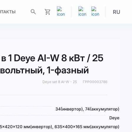
RU
НТАКТЫ
Моя корзина
в 1 Deye AI-W 8 кВт / 25
овольтный, 1-фазный
Deye set 8 AI-W - 25
ГРР00003786
34(инвертор), 74(аккумулятор)
Deye
5×420×120 мм(инвертор), 635×400×165 мм(аккумулятор)