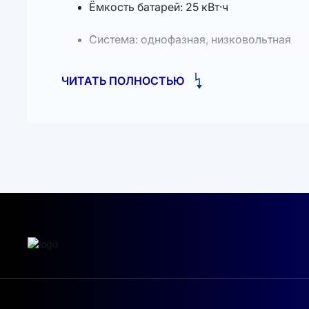
Ёмкость батарей: 25 кВт·ч
Система: однофазная, низковольтная
Тип батареи: LiFePO4 (литий-железо-фос
ЧИТАТЬ ПОЛНОСТЬЮ
Описание:
Готовое энергоэффективное решение «всё в 
внешний вид здания.
Гибридный инвертор управляет зарядом и раз
минимизирует потери и позволяет расширение
LiFePO4 аккумуляторы безопасны, не содерж
Преимущества:
Технология без кобальта