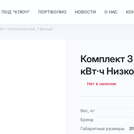
 ПОД "КЛЮЧ"
ПОРТФОЛИО
НОВОСТИ
О НАС
КО
 кВт·ч Низковольтный, 1-фазный
Комплект 3 
кВт·ч Низк
Нет в наличии
Подробная
Вес, кг
информация
Бренд
Габаритные размеры
31