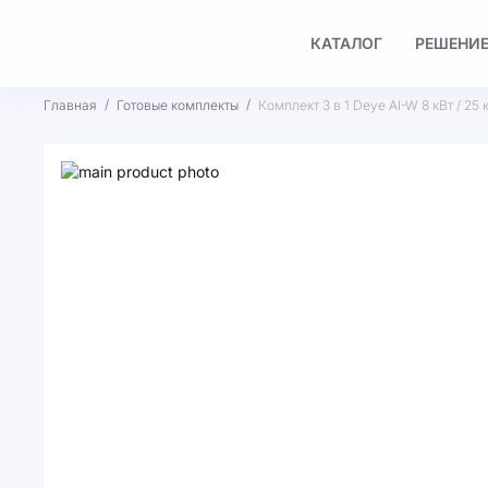
КАТАЛОГ
РЕШЕНИЕ
Главная
Готовые комплекты
Комплект 3 в 1 Deye AI-W 8 кВт / 25
Пропустить
и
Перейти
перейти
к
к
началу
галереям
галереи
изображений
изображений