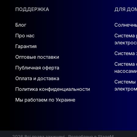
Интеллектуальная система BMS
ПОДДЕРЖКА
ДЛЯ ДО
IP65, температура эксплуатации -20...+5
Блог
Солнечны
Расширение до 36 модулей
Про нас
Система 
электрос
Быстрый монтаж без проводки
Гарантия
Система 
Оптовые поставки
Удалённое обновление и мониторинг
Система 
Публичная оферта
насосам
Экологически чистые материалы
Оплата и доставка
Системы 
электром
Политика конфиденциальности
Гарантия и сервис:
Компания Доля обеспечивает сервис по Украи
Мы работаем по Украине
https://dolyasolar.energy/ua/rishennja-pid-kljuc
2026 Всі права захищені
Розроблено в StageM