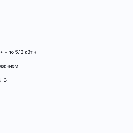
ч – по 5.12 кВт·ч
нованием
U-B