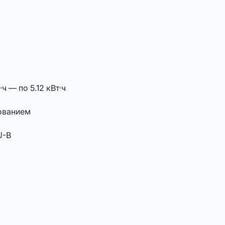
·ч — по 5.12 кВт·ч
нованием
U-B