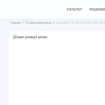
КАТАЛОГ
РЕШЕНИЕ
Главная
Готовые комплекты
Комплект 3 в 1 Deye AI-W 8 кВт / 30
Пропустить
и
Перейти
перейти
к
к
началу
галереям
галереи
изображений
изображений