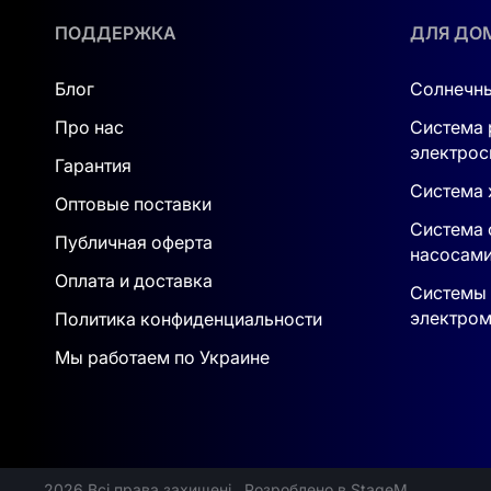
ПОДДЕРЖКА
ДЛЯ ДО
Расширение до 36 аккумуляторов
Настенный или напольный монтаж
Блог
Солнечны
Про нас
Система 
Удалённое управление и обновление
электрос
Гарантия
Экологически чистые материалы
Система 
Оптовые поставки
Система 
Публичная оферта
Гарантия и сервис:
насосам
Компания Доля предоставляет официальный се
Оплата и доставка
https://dolyasolar.energy/ua/rishennja-pid-kljuc
Системы 
электром
Политика конфиденциальности
Мы работаем по Украине
2026 Всі права захищені
Розроблено в StageM