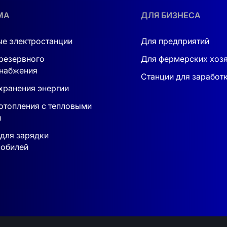
МА
ДЛЯ БИЗНЕСА
е электростанции
Для предприятий
резервного
Для фермерских хоз
набжения
Станции для заработ
хранения энергии
отопления с тепловыми
и
рвис в Украине. Сервисный центр в Киеве. Монтаж под 
h
для зарядки
обилей