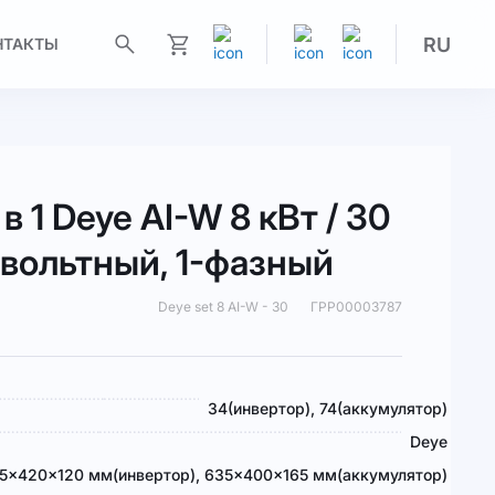
RU
НТАКТЫ
Моя корзина
в 1 Deye AI-W 8 кВт / 30
овольтный, 1-фазный
Deye set 8 AI-W - 30
ГРР00003787
34(инвертор), 74(аккумулятор)
Deye
5×420×120 мм(инвертор), 635×400×165 мм(аккумулятор)