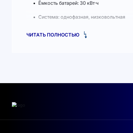
Ёмкость батарей: 30 кВт·ч
Система: однофазная, низковольтная
Тип АКБ: литий-железо-фосфатная (LiFe
ЧИТАТЬ ПОЛНОСТЬЮ
Описание:
Надежное решение «всё в одном» для автоно
зарядкой и разрядкой аккумуляторов от сети
Система легко масштабируется до 184 кВт·ч.
Преимущества:
Безкобальтовая технология
Умная система BMS
Класс защиты IP65, температура эксплу