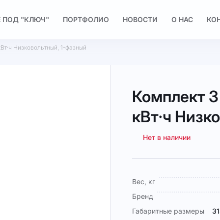
 ПОД "КЛЮЧ"
ПОРТФОЛИО
НОВОСТИ
О НАС
КО
 кВт·ч Низковольтный, 1-фазный
Комплект 3 
кВт·ч Низк
Нет в наличии
Подробная
Вес, кг
информация
Бренд
Габаритные размеры
31