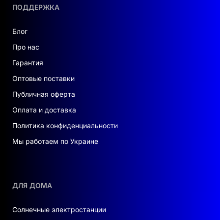
инвестицией с быстрым сроком окупаемости
ПОДДЕРЖКА
благодаря высокому КПД и минимальному
уровню PID-дефекта (< 1 % за первый год, <
Блог
0,4 %/год далее). Сертификаты TÜV (IEC 61215,
Про нас
IEC 61730), CE, CAS, CQC и INMETRO
Гарантия
подтверждают соответствие мировым
стандартам качества и безопасности.
Оптовые поставки
Публичная оферта
Оплата и доставка
Политика конфиденциальности
Мы работаем по Украине
ДЛЯ ДОМА
Солнечные электростанции