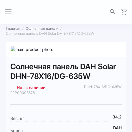
Моя 
Главная
Солнечные панели
Солнечная панель DAH Solar DHN-78X16/DG-635W
Пропустить
и
Перейти
перейти
к
Солнечная панель DAH Solar
к
началу
галереям
галереи
DHN-78X16/DG-635W
изображений
изображений
DHN-78X16/DG-635W
Нет в наличии
ГРР00003678
Подробная
34.2
Вес, кг
информация
DAH
Бренд