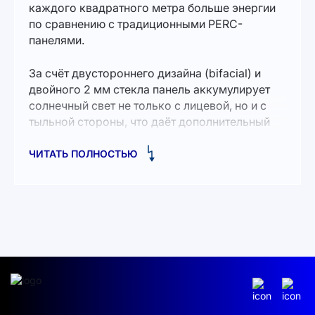
каждого квадратного метра больше энергии
по сравнению с традиционными PERC-
панелями.
За счёт двустороннего дизайна (bifacial) и
двойного 2 мм стекла панель аккумулирует
солнечный свет не только с лицевой, но и с
тыльной стороны, что даёт дополнительный
прирост выработки энергии до 5–25 % в
зависимости от отражающей способности
ЧИТАТЬ ПОЛНОСТЬЮ
поверхности. Номинальная мощность модуля
составляет 635 Вт при напряжении 47,4 В и
токе 13,4 А, а макcимальное рабочее
напряжение системы — 1500 В. В условиях
высоких температур панель сохраняет
стабильную работу благодаря низкому
температурному коэффициенту мощности (–
0,29 %/°C), что особенно важно для южных
регионов.