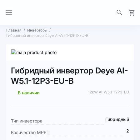
Моя 
Главная
Инверторы
Гибридный инвертор Deye AI-W5.1-12P3-EU-B
Пропустить
и
Перейти
перейти
к
Гибридный инвертор Deye AI-
к
началу
галереям
галереи
W5.1-12P3-EU-B
изображений
изображений
12kW AI-W5.1-12P3-EU
В наличии
Подробная
Гибридный
Тип инвертора
информация
2
Количество MPPT