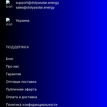
оборудованием: насосы, серверы, охрана,
support@dolyasolar.energy
медицина, котлы и т.д.
sales@dolyasolar.energy
Интеллектуальные функции и мониторинг
Украина
Встроенный Wi-Fi, RS485 и облачная
платформа позволяют отслеживать работу
системы и управлять параметрами из любой
точки мира.
ПОДДЕРЖКА
Разные режимы работы:
Блог
автономный
Про нас
гибридный
Гарантия
Оптовые поставки
сетевой
Публичная оферта
приоритет солнечной энергии
Оплата и доставка
Политика конфиденциальности