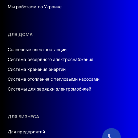
приоритет батареи
Мы работаем по Украине
ночной тариф (Time-of-Use)
Надёжный корпус IP65
ДЛЯ ДОМА
Инвертор устойчив к пыли, влаге и может
быть установлен как внутри помещения, так и
Солнечные электростанции
на улице.
Система резервного электроснабжения
ПОДХОДИТ ДЛЯ:
Система хранения энергии
домов и коттеджей
Система отопления с тепловыми насосами
Системы для зарядки электромобилей
бизнес-центров, магазинов, офисов
автономных и гибридных СЭС
ДЛЯ БИЗНЕСА
резервного питания
Для предприятий
модернизации старых инверторов