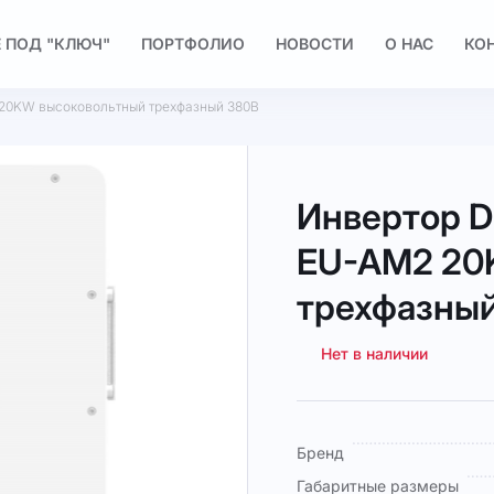
 ПОД "КЛЮЧ"
ПОРТФОЛИО
НОВОСТИ
О НАС
КО
20KW высоковольтный трехфазный 380В
Инвертор 
EU-AM2 20
трехфазны
Нет в наличии
Подробная
Бренд
информация
Габаритные размеры