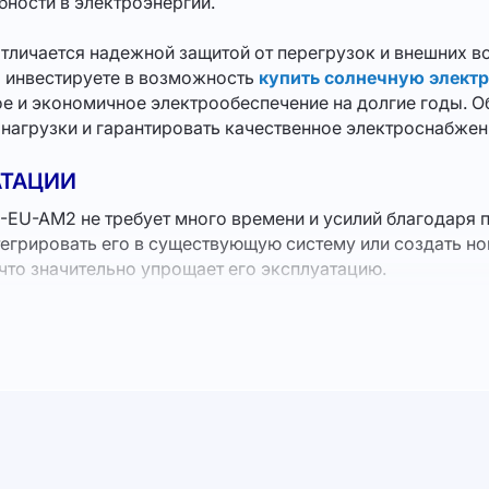
бности в электроэнергии.
личается надежной защитой от перегрузок и внешних во
ы инвестируете в возможность
купить солнечную электр
ное и экономичное электрообеспечение на долгие годы.
агрузки и гарантировать качественное электроснабжен
АТАЦИИ
EU-AM2 не требует много времени и усилий благодаря 
егрировать его в существующую систему или создать нов
что значительно упрощает его эксплуатацию.
ость предложить ряд решений для разных мощностей. На
начало для уменьшения затрат на электроэнергию и усто
 на соответствие строгим стандартам качества. Наша ко
рудование, что подтверждает его надежность и долговечн
ество между вами, природой, нашим бизнесом и будущи