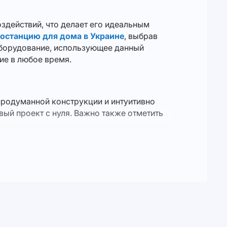
здействий, что делает его идеальным
останцию для дома в Украине
, выбрав
 Оборудование, использующее данный
ие в любое время.
продуманной конструкции и интуитивно
ый проект с нуля. Важно также отметить
пример, воспользуйтесь
солнечной станцией
йчивого энергетического будущего.
мпания заботится о своих клиентах и
ость. Это не просто технология, это вклад в
ми поколениями.