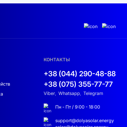
о расходах на электроэнергию. Ваша
нергией.
идуальный подход к каждому клиенту. А с
енты для вашей солнечной системы, чтобы
ее прямо сейчас!
КОНТАКТЫ
+38 (044) 290-48-88
+38 (075) 355-77-77
яйств
Viber
Whatsapp
Telegram
ка
,
,
Пн - Пт / 9:00 - 18:00
support@dolyasolar.energy