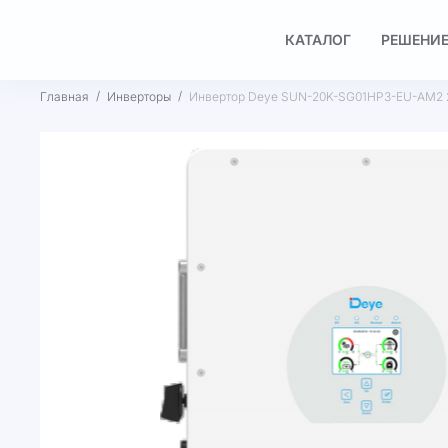
КАТАЛОГ
РЕШЕНИЕ
Главная
Инверторы
Инвертор Deye SUN-20K-SG01HP3-EU-AM2 
Пропустить
и
перейти
к
галереям
изображений