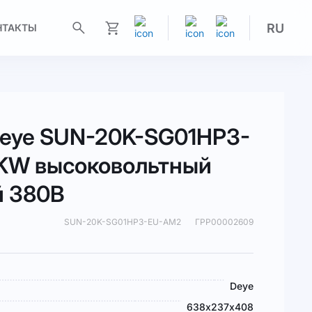
RU
НТАКТЫ
Моя корзина
Deye SUN-20K-SG01HP3-
KW высоковольтный
й 380В
SUN-20K-SG01HP3-EU-AM2
ГРР00002609
Deye
638х237х408