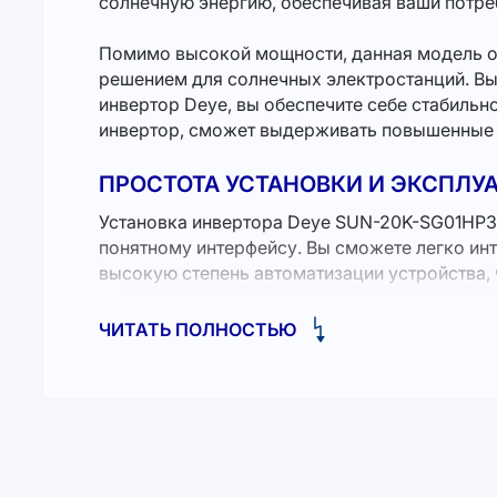
солнечную энергию, обеспечивая ваши потре
Помимо высокой мощности, данная модель от
решением для солнечных электростанций. В
инвертор Deye, вы обеспечите себе стабиль
инвертор, сможет выдерживать повышенные н
ПРОСТОТА УСТАНОВКИ И ЭКСПЛУ
Установка инвертора Deye SUN-20K-SG01HP3-
понятному интерфейсу. Вы сможете легко инт
высокую степень автоматизации устройства, 
Кроме того, у нас в компании есть возможн
ЧИТАТЬ ПОЛНОСТЬЮ
для дома и бизнеса на 10 Кв
. Это отличное 
Гарантия надежности
Каждый инвертор Deye проходит тестирование
предлагает 5-летнюю гарантию на данное обо
четырехстороннее энергетическое сотруднич