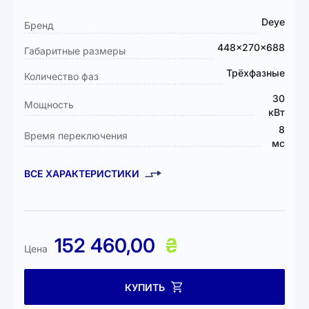
Подробная
Deye
Бренд
информация
448×270×688
Габаритные размеры
Трёхфазные
Количество фаз
30
Мощность
кВт
8
Время переключения
мс
ВСЕ ХАРАКТЕРИСТИКИ
152 460,00
₴
Цена
КУПИТЬ