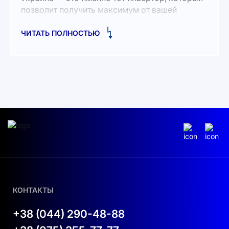
позволит получить максимум от вашей
инвестиции.
ЧИТАТЬ ПОЛНОСТЬЮ
Почему стоит выбрать Deye SUN-30K-
SG02HP3-EU-AM3?
Эта модель сочетает инновационные
технологии, высокую эффективность и
гибкость настроек. Инвертор разработан для
стабильной работы в условиях интенсивной
нагрузки и подходит как для частных
объектов, так и для коммерческих
предприятий.
Подходит для трехфазных систем
230/400 В.
КОНТАКТЫ
Работает с высоковольтными (HV)
+38 (044) 290-48-88
аккумуляторными системами.