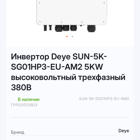
Перейти
к
Инвертор Deye SUN-5K-
началу
галереи
SG01HP3-EU-AM2 5KW
изображений
высоковольтный трехфазный
380В
SUN-5K-SG01HP3-EU-AM2
В наличии
ГРР00002603
Подробная
Deye
Бренд
информация