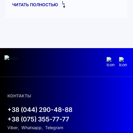
ЧИТАТЬ ПОЛНОСТЬЮ
Легкость установки и обслуживания.
Совместимость с различными типами
солнечных панелей.
Защита от перенапряжений и перегревов.
Преимущества и особенности
Этот инвертор обладает отличными
характеристиками, которые значительно
увеличивают его привлекательность. Прилагая
максимум усилий к улучшению работы вашего
оборудования, инвертор способен оптимизировать
преобразование солнечной энергии в
КОНТАКТЫ
электричество, чего требует любая
солнечная
электростанция для бизнеса в Украине
.
+38 (044) 290-48-88
Одним из важных аспектов использования данного
+38 (075) 355-77-77
инвертора является его способность работать в
Viber
,
Whatsapp
,
Telegram
широком диапазоне температур, что увеличивает