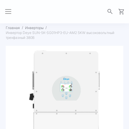
Моя 
Главная
Инверторы
Инвертор Deye SUN-5K-SG01HP3-EU-AM2 5KW высоковольтный
трехфазный 380В
Пропустить
и
перейти
к
галереям
изображений