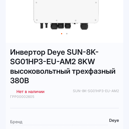
Перейти
к
Инвертор Deye SUN-8K-
началу
галереи
SG01HP3-EU-AM2 8KW
изображений
высоковольтный трехфазный
380В
SUN-8K-SG01HP3-EU-AM2
Нет в наличии
ГРР00002605
Подробная
Deye
Бренд
информация