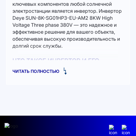
ключевых компонентов любой солнечной
электростанции является инвертор. Инвертор
Deye SUN-8K-SG01HP3-EU-AM2 8KW High
Voltage Three phase 380V — это надежное и
эффективное решение для вашего объекта,
обеспечивая высокую производительность и
долгий срок службы.
ЧТО ТАКОЕ ИНВЕРТОР И ЕГО
ВАЖНОСТЬ
ЧИТАТЬ ПОЛНОСТЬЮ
Инвертор — это устройство, которое
преобразует постоянный ток от солнечных
панелей в переменный, что позволяет
использовать полученную электроэнергию в
домашних или коммерческих нуждах. При
правильном выборе инвертора можно
значительно увеличить энергоэффективность
всего солнечного комплекса.