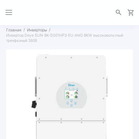
Моя 
Главная
Инверторы
Инвертор Deye SUN-8K-SG01HP3-EU-AM2 8KW высоковольтный
трехфазный 380В
Пропустить
и
перейти
к
галереям
изображений