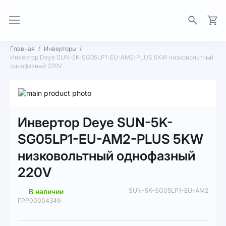
Моя 
Главная
Инверторы
Инвертор Deye SUN-5K-SG05LP1-EU-AM2-PLUS 5KW низковольтный
однофазный 220V
Пропустить
и
Перейти
перейти
к
Инвертор Deye SUN-5K-
к
началу
галереям
галереи
SG05LP1-EU-AM2-PLUS 5KW
изображений
изображений
низковольтный однофазный
220V
SUN-5K-SG05LP1-EU-AM2
В наличии
ГРР00004349