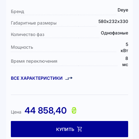
Подробная
Deye
Бренд
информация
580х232х330
Габаритные размеры
Однофазные
Количество фаз
5
Мощность
кВт
8
Время переключения
мс
ВСЕ ХАРАКТЕРИСТИКИ
44 858,40
₴
Цена
КУПИТЬ