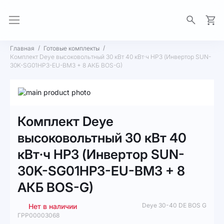
Моя 
Главная
Готовые комплекты
Комплект Deye высоковольтный 30 кВт 40 кВт·ч HP3 (Инвертор SUN-
30K-SG01HP3-EU-BM3 + 8 АКБ BOS-G)
Пропустить
и
Перейти
перейти
к
Комплект Deye
к
началу
галереям
галереи
высоковольтный 30 кВт 40
изображений
изображений
кВт·ч HP3 (Инвертор SUN-
30K-SG01HP3-EU-BM3 + 8
АКБ BOS-G)
Deye 30-40 DE BOS G
Нет в наличии
ГРР00003068