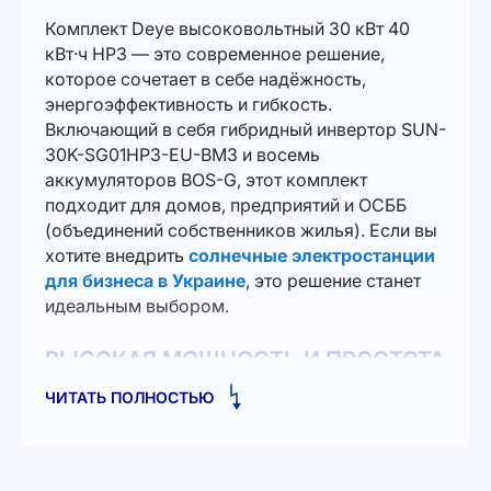
Комплект Deye высоковольтный 30 кВт 40
кВт·ч HP3 — это современное решение,
которое сочетает в себе надёжность,
энергоэффективность и гибкость.
Включающий в себя гибридный инвертор SUN-
30K-SG01HP3-EU-BM3 и восемь
аккумуляторов BOS-G, этот комплект
подходит для домов, предприятий и ОСББ
(объединений собственников жилья). Если вы
хотите внедрить
солнечные электростанции
для бизнеса в Украине
, это решение станет
идеальным выбором.
ВЫСОКАЯ МОЩНОСТЬ И ПРОСТОТА
ЭКСПЛУАТАЦИИ
ЧИТАТЬ ПОЛНОСТЬЮ
Комплект Deye разработан для того, чтобы
справляться с высокими нагрузками и
обеспечивать стабильное электропитание.