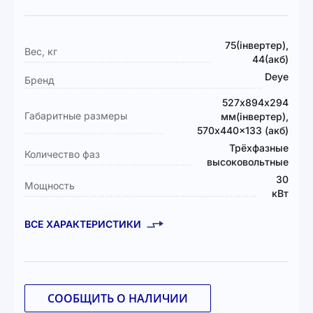
Подробная
75(інвертер),
Вес, кг
информация
44(акб)
Deye
Бренд
527х894х294
Габаритные размеры
мм(інвертер),
570x440x133 (акб)
Трёхфазные
Количество фаз
высоковольтные
30
Мощность
кВт
ВСЕ ХАРАКТЕРИСТИКИ
СООБЩИТЬ О НАЛИЧИИ