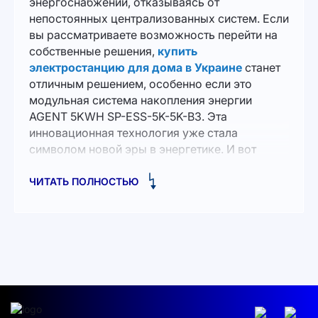
энергоснабжении, отказываясь от
непостоянных централизованных систем. Если
вы рассматриваете возможность перейти на
собственные решения,
купить
электростанцию для дома в Украине
станет
отличным решением, особенно если это
модульная система накопления энергии
AGENT 5KWH SP-ESS-5K-5K-B3. Эта
инновационная технология уже стала
символом новой эры в энергетике. И вот
почему.
ЧИТАТЬ ПОЛНОСТЬЮ
Будущее, которое начинается сегодня
Представьте себе дом, где свет всегда горит,
где приборы работают бесперебойно,
независимо от внешних обстоятельств. AGENT
5KWH - это не просто решение для тех, кто
хочет создать автономную систему питания,
это возможность превратить свой дом в