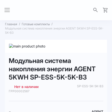
Моя 
Главная
Готовые комплекты
Модульная система накопления энергии AGENT 5KWH SP-ESS-5K-
5K-B3
Пропустить
и
Перейти
перейти
к
Модульная система
к
началу
галереям
галереи
накопления энергии AGENT
изображений
изображений
5KWH SP-ESS-5K-5K-B3
SP-ESS-5K-5K-B3
Нет в наличии
ГРР00002567
Подробная
AGENT