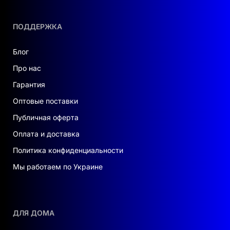
стабильность электроснабжения может быть
под угрозой, данное устройство станет
ПОДДЕРЖКА
отличной альтернативой традиционным
решениям. При этом система позволяет
экономить на оплате электричества,
Блог
используя энергию, получаемую от
Про нас
возобновляемых источников, таких как
Гарантия
солнечные панели в Украине
.
Оптовые поставки
Безопасность
. Тип аккумулятора LFP
Публичная оферта
гарантирует стабильную работу при
температурных колебаниях от - 15℃ до + 55℃,
Оплата и доставка
что особенно важно в украинском климате.
Политика конфиденциальности
Гибкость и удобство
. Модульная система
Мы работаем по Украине
позволяет адаптировать мощность и емкость
под ваши нужды.
Надежность
. Выходное напряжение
переменного тока 120 В (можно настроить на
ДЛЯ ДОМА
100, 105 или 110 В) позволяет подстроить
устройство под любое оборудование.