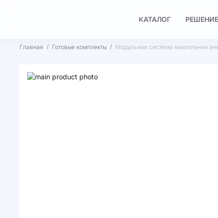
КАТАЛОГ
РЕШЕНИЕ
Главная
Готовые комплекты
Модульная система накопления эн
Пропустить
и
Перейти
перейти
к
к
началу
галереям
галереи
изображений
изображений