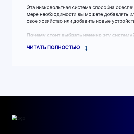
Эта низковольтная система способна обеспеч
мере необходимости вы можете добавлять ил
свое хозяйство или добавить новые устройст
Почему стоит выбрать именно эту систему
ЧИТАТЬ ПОЛНОСТЬЮ
AGENT 5KWH подходит как для дома, так и дл
устройство станет отличной альтернативой т
энергию, получаемую от возобновляемых ист
Безопасность
. Тип аккумулятора LFP гарант
климате.
Гибкость и удобство
. Модульная система по
Надежность
. Выходное напряжение переменно
Настройте под себя
AGENT 10KWH поддерживает возможность подк