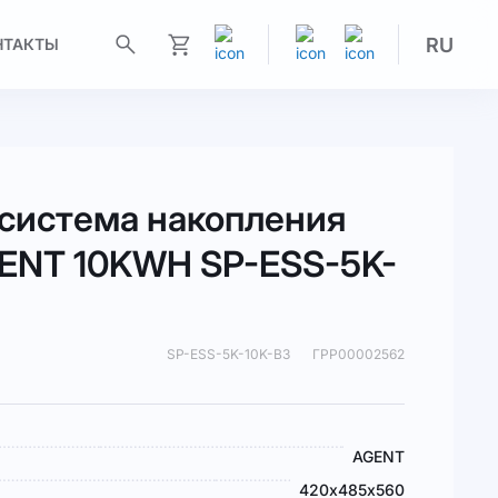
RU
НТАКТЫ
Моя корзина
система накопления
ENT 10KWH SP-ESS-5K-
SP-ESS-5K-10K-B3
ГРР00002562
AGENT
420х485х560