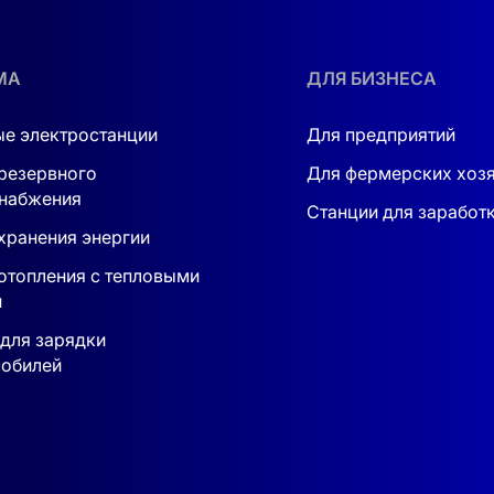
нергии или только планирует это сделать. Максимальная
пленная энергия пойдет на питание ваших устройств.
МА
ДЛЯ БИЗНЕСА
ельном хранении система не теряет своих качеств. Она
о также делает её привлекательной для использования в
е электростанции
Для предприятий
резервного
Для фермерских хоз
набжения
исполнения и безопасностью в использовании. Номиналь
Станции для заработ
ситуации. Вы сможете не просто накопить энергию, но и
хранения энергии
 питание для небольшого загородного дома или крупного
отопления с тепловыми
и
ечными батареями. Она также поддерживает зарядку от тр
для зарядки
обилей
а
- это не просто электростанция. Это инвестиция в стаб
те электричества, но и получаете уверенность в том, что
ных условий или состояния энергосети.