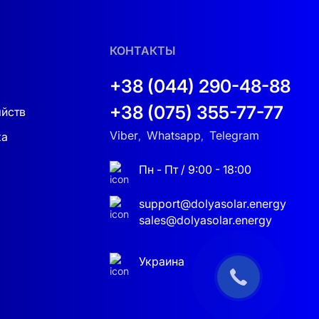
 эффективность системы составляет более
КОНТАКТЫ
 способна выдерживать экстремальные
 условиях Украины.
+38 (044) 290-48-88
+38 (075) 355-77-77
яйств
Viber
Whatsapp
Telegram
ное напряжение системы составляет 51,2 В,
ка
,
,
 использовать её максимально эффективно,
 бизнес-центра.
Пн - Пт / 9:00 - 18:00
адиционной сети, обеспечивая гибкость в
support@dolyasolar.energy
sales@dolyasolar.energy
Украина
ильное будущее вашего дома или
 ваши системы всегда будут работать.