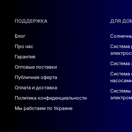
уже использует возобновляемые источники э
90%, а это значит, что практически вся нако
ПОДДЕРЖКА
ДЛЯ ДО
При этом важно отметить, что даже при длит
температуры хранения от - 25℃ до + 60℃, чт
Блог
Солнечны
Как это работает?
Про нас
Система 
электрос
AGENT 10KWH отличается высоким качеством 
Гарантия
что гарантирует устойчивую работу в любой 
Система 
Оптовые поставки
независимо от того, хотите ли вы обеспечить
Система 
Публичная оферта
насосам
К слову, система работает не только с солн
Оплата и доставка
источниках питания и их использовании.
Системы 
электром
Политика конфиденциальности
Универсальное решение для дома и бизнес
Мы работаем по Украине
Модульная система накопления AGENT 10KWH 
предприятия. Вы не только экономите на опла
Независимо от внешних обстоятельств, погод