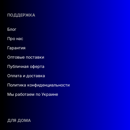
стабильность электроснабжения может быть
под угрозой, данное устройство станет
ПОДДЕРЖКА
отличной альтернативой традиционным
решениям. При этом система позволяет
экономить на оплате электричества,
Блог
используя энергию, получаемую от
Про нас
возобновляемых источников, таких как
Гарантия
солнечные панели в Украине
.
Оптовые поставки
Безопасность
. Тип аккумулятора LFP
Публичная оферта
гарантирует стабильную работу при
температурных колебаниях от - 15℃ до + 55℃,
Оплата и доставка
что особенно важно в украинском климате.
Политика конфиденциальности
Гибкость и удобство
. Модульная система
Мы работаем по Украине
позволяет адаптировать мощность и емкость
под ваши нужды.
Надежность
. Выходное напряжение
переменного тока 120 В (можно настроить на
ДЛЯ ДОМА
100, 105 или 110 В) позволяет подстроить
устройство под любое оборудование.