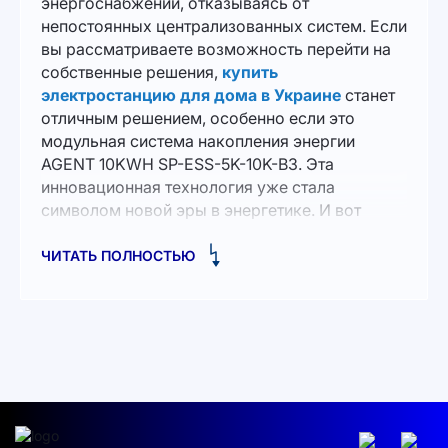
энергоснабжении, отказываясь от
непостоянных централизованных систем. Если
вы рассматриваете возможность перейти на
собственные решения,
купить
электростанцию для дома в Украине
станет
отличным решением, особенно если это
модульная система накопления энергии
AGENT 10KWH SP-ESS-5K-10K-B3. Эта
инновационная технология уже стала
символом новой эры в энергетике. И вот
почему.
ЧИТАТЬ ПОЛНОСТЬЮ
Будущее, которое начинается сегодня
Представьте себе дом, где свет всегда горит,
где приборы работают бесперебойно,
независимо от внешних обстоятельств. AGENT
10KWH - это не просто решение для тех, кто
хочет создать автономную систему питания,
это возможность превратить свой дом в