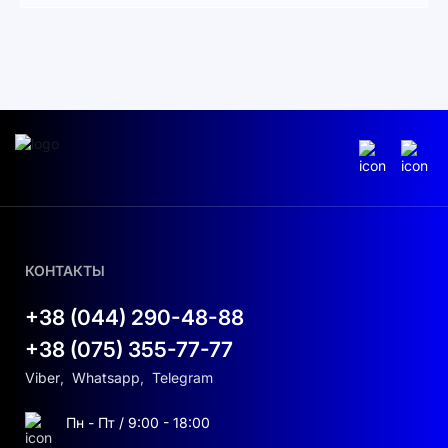
безопасность. Этот аккумулятор создан для
тех, кто ценит надежность и долговечность.
Технология LiFePO4: Безопасность и
Долговечность
Аккумуляторный блок Deye BOS-G12 основан
на литий-железо-фосфатной (LiFePO4)
технологии, которая имеет уникальные
преимущества. LiFePO4 аккумуляторы не
содержат кобальт, что делает их
КОНТАКТЫ
экологически безопасными и значительно
снижает риск возгорания. Они обеспечивают
+38 (044) 290-48-88
более длительный срок службы по сравнению
с традиционными литий-ионными батареями и
+38 (075) 355-77-77
выдерживают до 6000 циклов.
Viber
,
Whatsapp
,
Telegram
Интеллектуальная Система Управления
Пн - Пт / 9:00 - 18:00