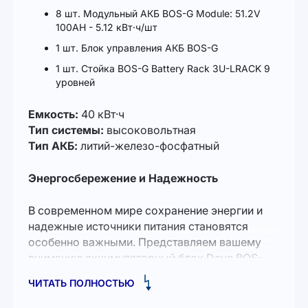
8 шт. Модульный АКБ BOS-G Module: 51.2V
100AH - 5.12 кВт·ч/шт
1 шт. Блок управления АКБ BOS-G
1 шт. Стойка BOS-G Battery Rack 3U-LRACK 9
уровней
Емкость:
40 кВт·ч
Тип системы:
высоковольтная
Тип АКБ:
литий-железо-фосфатный
Энергосбережение и Надежность
В современном мире сохранение энергии и
надежные источники питания становятся
особенно важными. Представляем вашему
вниманию аккумуляторный блок Deye BOS-
G12 61.44kW 614.4V 100Ah LiFePO4 HVB750V
ЧИТАТЬ ПОЛНОСТЬЮ
RACK, который объединяет передовые
технологии, высокую производительность и