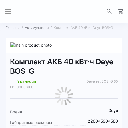
Моя 
Главная
Аккумуляторы
Комплект АКБ 40 кВт·ч Deye BOS-G
Пропустить
и
Перейти
перейти
к
Комплект АКБ 40 кВт·ч Deye
к
началу
галереям
галереи
BOS-G
изображений
изображений
Deye set BOS-G 60
В наличии
ГРР00003168
Подробная
Deye
Бренд
информация
2200*590*580
Габаритные размеры