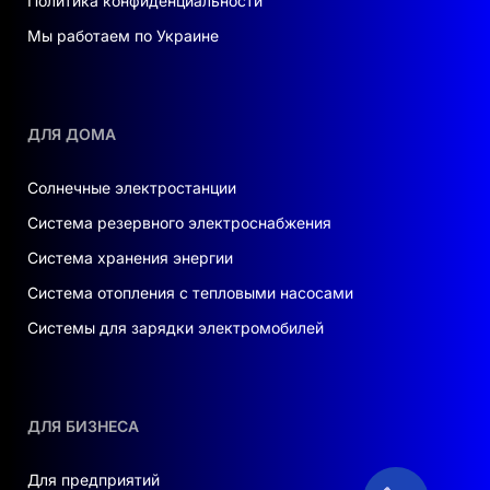
Политика конфиденциальности
Эффективность:
высокая эффективность
заряда и разряда.
Мы работаем по Украине
Контроль и балансировка:
интеллектуальная
система управления обеспечивает
балансировку и контроль температуры.
ДЛЯ ДОМА
Защита:
степень защиты IP65 гарантирует
устойчивость к пыли и воде, делая батарею
надежной в любых условиях.
Солнечные электростанции
Система резервного электроснабжения
Система хранения энергии
Система отопления с тепловыми насосами
Системы для зарядки электромобилей
ДЛЯ БИЗНЕСА
Для предприятий