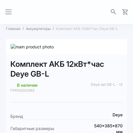
Моя 
Главная
Аккумуляторы
Комплект АКБ 12кВт*час Deye GB-L
Пропустить
и
Перейти
перейти
к
Комплект АКБ 12кВт*час
к
началу
галереям
галереи
Deye GB-L
изображений
изображений
Deye set GB-L - 12
В наличии
ГРР00003163
Подробная
Deye
Бренд
информация
540*385*870
Габаритные размеры
мм