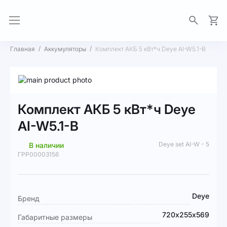
Моя 
Главная
Аккумуляторы
Комплект АКБ 5 кВт*ч Deye AI-W5.1-B
Пропустить
и
Перейти
перейти
к
Комплект АКБ 5 кВт*ч Deye
к
началу
галереям
галереи
AI-W5.1-B
изображений
изображений
Deye set AI-W - 5
В наличии
ГРР00003156
Подробная
Deye
Бренд
информация
720х255х569
Габаритные размеры