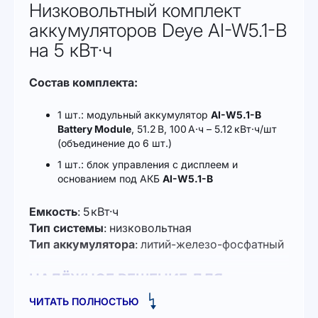
Низковольтный комплект
аккумуляторов Deye AI-W5.1-B
на 5 кВт·ч
Состав комплекта:
1 шт.: модульный аккумулятор
AI-W5.1-B
Battery Module
, 51.2 В, 100 А·ч – 5.12 кВт·ч/шт
(объединение до 6 шт.)
1 шт.: блок управления с дисплеем и
основанием под АКБ
AI-W5.1-B
Емкость
: 5 кВт·ч
Тип системы
: низковольтная
Тип аккумулятора
: литий-железо-фосфатный
НАДЁЖНОЕ РЕШЕНИЕ ДЛЯ
ХРАНЕНИЯ ЭНЕРГИИ
ЧИТАТЬ ПОЛНОСТЬЮ