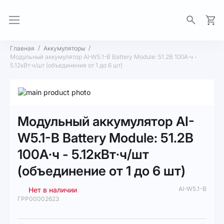
Моя 
Главная
Аккумуляторы
Модульный аккумулятор AI-W5.1-B Battery Module: 51.2В 100А·ч -
5.12кВт·ч/шт (объединение от 1 до 6 шт)
Пропустить
и
Перейти
перейти
к
Модульный аккумулятор AI-
к
началу
галереям
галереи
W5.1-B Battery Module: 51.2В
изображений
изображений
100А·ч - 5.12кВт·ч/шт
(объединение от 1 до 6 шт)
AI-W5.1-B
Нет в наличии
ГРР00002623