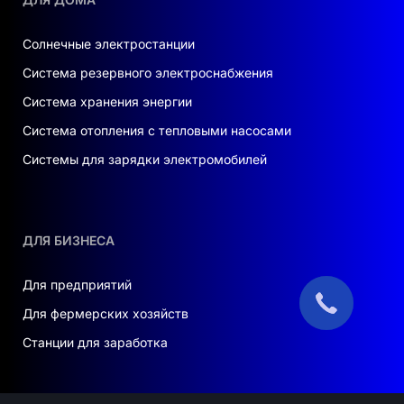
минимизировать зависимость от
традиционных источников энергии. На фоне
глобальных изменений климата, переход на
Солнечные электростанции
альтернативные источники энегрии
Система резервного электроснабжения
становится не только актуальным, но и крайне
Система хранения энергии
необходимым.
Система отопления с тепловыми насосами
В перспективе
Системы для зарядки электромобилей
Не упустите шанс
купить солнечные панели в
Украине
, которые в комплекте с нашим
модульным аккумулятором помогут вам
создать идеальную систему для
ДЛЯ БИЗНЕСА
удовлетворения всех ваших энергетических
потребностей. Модульный аккумулятор AI-
Для предприятий
W5.1-B откроет новые горизонты в
Для фермерских хозяйств
использовании солнечной энергии и
Станции для заработка
обеспечит вас надежным источником
электроэнергии на многие годы.