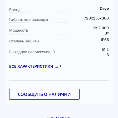
Подробная
Deye
Бренд
информация
720х255х300
Габаритные размеры
От 2 000
Мощность
Вт
IP65
Степень защиты
51.2
Выходное напряжение, В
В
ВСЕ ХАРАКТЕРИСТИКИ
СООБЩИТЬ О НАЛИЧИИ
ВСЕ О ТОВАРЕ