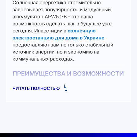
Солнечная энергетика стремительно
завоевывает популярность, и модульный
аккумулятор AI-W5.1-B – это ваша
возможность сделать шаг в будущее уже
сегодня. Инвестиции в
солнечную
электростанцию для дома в Украине
предоставляют вам не только стабильный
источник энергии, но и экономию на
коммунальных расходах.
ПРЕИМУЩЕСТВА И ВОЗМОЖНОСТИ
Аккумулятор способный хранить до 5.12 кВтч
ЧИТАТЬ ПОЛНОСТЬЮ
энергии, что позволяет вам использовать её в
любое время дня и ночи. Его высокая емкость
в 100Ач и напряжение 51.2В гарантируют
надежную работу устройств. Инновационная
система управления зарядами делает этот
модель поистине уникальным решением для
вашего дома или бизнеса.