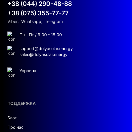
+38 (044) 290-48-88
+38 (075) 355-77-77
Портативні розміри;
Різноманітність виходів для підключення
Viber
,
Whatsapp
,
Telegram
пристроїв;
Підтримка швидкого заряджання;
Пн - Пт / 9:00 - 18:00
Як вибрати відповідну сонячну станцію?
support@dolyasolar.energy
sales@dolyasolar.energy
При виборі сонячної станції важливо
враховувати потреби вашого будинку чи
Украина
бізнесу. Наприклад, для малого бізнесу
можуть підійти
сонячні станції для бізнесу в
Україні
, які забезпечать енергію для всіх
необхідних пристроїв. Визначтеся із
завданнями, вибирайте необхідну потужність, і
ПОДДЕРЖКА
ваша робота стане набагато простішою.
Блог
ЕФЕКТИВНЕ РІШЕННЯ ДЛЯ ВАШОГО
БУДИНКУ
Про нас