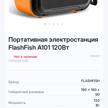
Перейти
к
Портативная электростанция
началу
галереи
FlashFish A101 120Вт
изображений
FFA101
Нет в наличии
ГРР00001090
Подробная
FLASHFISH
Бренд
информация
160 x 160 x
Габаритные размеры
90
120
Мощность
Вт