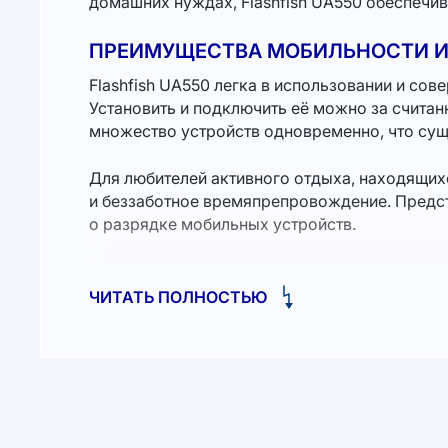
домашних нуждах, Flashfish UA550 обеспечи
ПРЕИМУЩЕСТВА МОБИЛЬНОСТИ И
Flashfish UA550 легка в использовании и сов
Установить и подключить её можно за считан
множество устройств одновременно, что сущ
Для любителей активного отдыха, находящихс
и беззаботное времяпрепровождение. Предст
о разрядке мобильных устройств.
Энергия, где бы вы ни находились
ЧИТАТЬ ПОЛНОСТЬЮ
Используйте Flashfish UA550 для зарядки вс
Энергетические запасы этой портативной элек
под контролем.
Помимо своих компактных размеров, стоит о
спутником как для лестницы, так и для отпуск
развлечений.