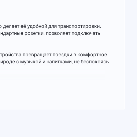
о делает её удобной для транспортировки.
андартные розетки, позволяет подключать
устройства превращает поездки в комфортное
ироде с музыкой и напитками, не беспокоясь
до небольших бытовых приборов.
иться в полной уверенности, что все будет
огодным условиям, что делает его идеальным
точный запас энергии для работы или