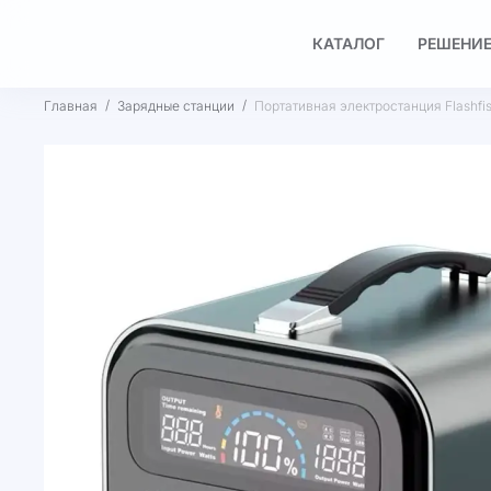
КАТАЛОГ
РЕШЕНИЕ
Главная
Зарядные станции
Портативная электростанция Flashfi
Пропустить
и
перейти
к
галереям
изображений