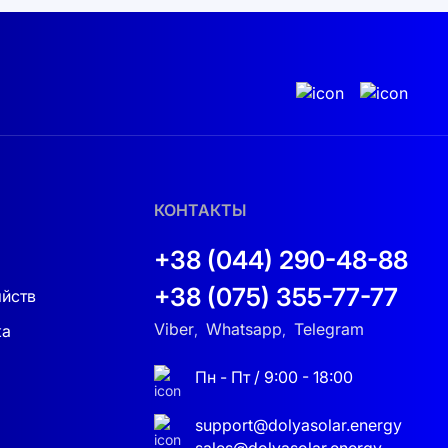
кой ради полезности. Более того, благодаря
оторного устройства.
КОНТАКТЫ
+38 (044) 290-48-88
+38 (075) 355-77-77
яйств
Viber
Whatsapp
Telegram
ка
,
,
550 действительно станет прекрасным
Пн - Пт / 9:00 - 18:00
 пользователей.
support@dolyasolar.energy