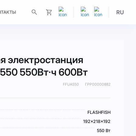
RU
НТАКТЫ
Моя корзина
я электростанция
A550 550Вт·ч 600Вт
FFUA550
ГРР00000882
FLASHFISH
192x218x192
550 Вт