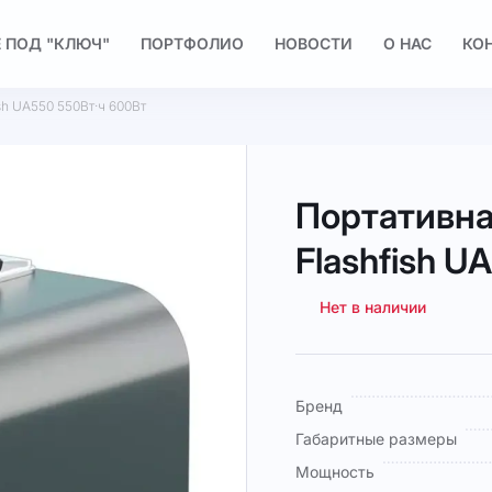
 ПОД "КЛЮЧ"
ПОРТФОЛИО
НОВОСТИ
О НАС
КО
sh UA550 550Вт·ч 600Вт
Портативна
Flashfish U
Нет в наличии
Подробная
Бренд
информация
Габаритные размеры
Мощность