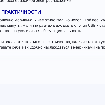
вает бесперебойное электроснабжение.
 ПРАКТИЧНОСТИ
ершенно мобильна. У нее относительно небольшой вес, чт
ные минуты. Наличие разных выходов, включая USB и ст
ественно увеличивает её функциональность.
я вдали от источников электричества, наличие такого 
авьте себе, как удобно наслаждаться вечеринками на пр
ех необходимых устройств: от смартфонов и планшетов 
тростанции составляют 550 Втч, что позволяет вам наход
тметить, что устройство устойчиво к неблагоприятным п
а у моря. Оно гарантирует, что у вас всегда будет доста