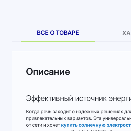
к
началу
галереи
изображений
ВСЕ О ТОВАРЕ
ХА
Описание
Эффективный источник энерг
Когда речь заходит о надежных решениях для
привлекательных вариантов. Эта универсальн
от сети и хочет
купить солнечную электрост