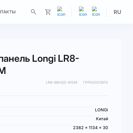
RU
НТАКТЫ
Моя корзина
панель Longi LR8-
0M
LR8-66HGD-610M
ГРР00003970
LONGi
Китай
2382 × 1134 × 30