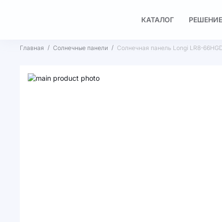
КАТАЛОГ
РЕШЕНИЕ
Главная
Солнечные панели
Солнечная панель Longi LR8-66HG
Пропустить
и
Перейти
перейти
к
к
началу
галереям
галереи
изображений
изображений