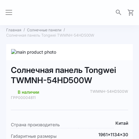
Моя 
Главная
Солнечные панели
Солнечная панель Tongwei TWMNH-54HD500W
Пропустить
и
Перейти
перейти
к
Солнечная панель Tongwei
к
началу
галереям
галереи
TWMNH-54HD500W
изображений
изображений
TWMNH-54HD500W
В наличии
ГРР00004811
Подробная
Китай
Страна производитель
информация
1961×1134×30
Габаритные размеры