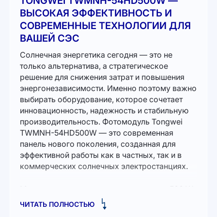
TONGWEI TWMNH-54HD500W —
ВЫСОКАЯ ЭФФЕКТИВНОСТЬ И
СОВРЕМЕННЫЕ ТЕХНОЛОГИИ ДЛЯ
ВАШЕЙ СЭС
Солнечная энергетика сегодня — это не
только альтернатива, а стратегическое
решение для снижения затрат и повышения
энергонезависимости. Именно поэтому важно
выбирать оборудование, которое сочетает
инновационность, надежность и стабильную
производительность. Фотомодуль Tongwei
TWMNH-54HD500W — это современная
панель нового поколения, созданная для
эффективной работы как в частных, так и в
коммерческих солнечных электростанциях.
Модель имеет номинальную мощность 500 W
и высокий коэффициент эффективности более
ЧИТАТЬ ПОЛНОСТЬЮ
22%, что обеспечивает стабильную генерацию