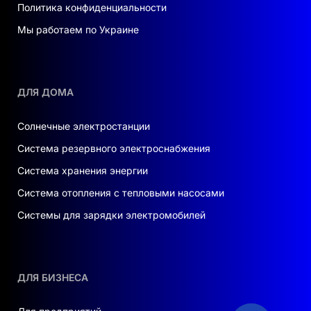
Политика конфиденциальности
производственных технологий, что
Мы работаем по Украине
гарантирует долгосрочную работу без потери
эффективности. Конструкция с двойным
стеклом (в соответствующих версиях)
повышает устойчивость к внешним
ДЛЯ ДОМА
воздействиям и снижает риск
микроповреждений. Благодаря этому
фотомодуль сохраняет свои характеристики
Солнечные электростанции
даже при интенсивной эксплуатации.
Система резервного электроснабжения
Система хранения энергии
УНИВЕРСАЛЬНОЕ РЕШЕНИЕ ДЛЯ
РАЗНЫХ ОБЪЕКТОВ
Система отопления с тепловыми насосами
Системы для зарядки электромобилей
Tongwei TWMNH-54HD500W подходит для:
частных домохозяйств
коммерческих объектов
ДЛЯ БИЗНЕСА
крышных и наземных солнечных
электростанций